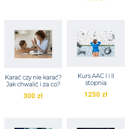
Kurs AAC I i II
Karać czy nie karać?
stopnia
Jak chwalić i za co?
1250
zł
300
zł