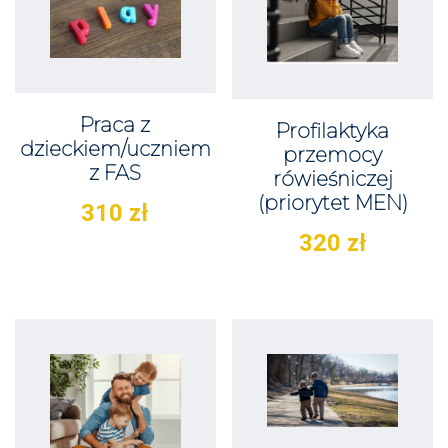
Praca z
Profilaktyka
dzieckiem/uczniem
przemocy
z FAS
rówieśniczej
(priorytet MEN)
310
zł
320
zł