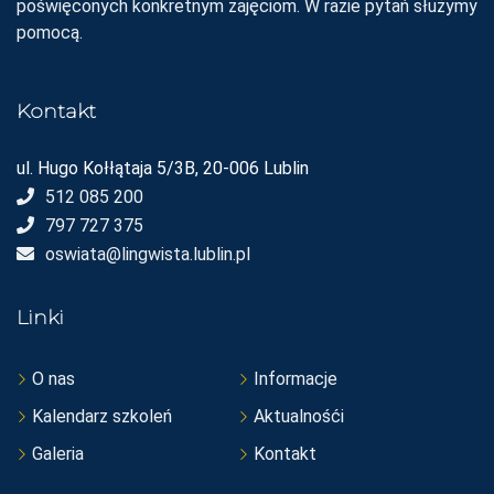
poświęconych konkretnym zajęciom. W razie pytań służymy
pomocą.
Kontakt
ul. Hugo Kołłątaja 5/3B, 20-006 Lublin
512 085 200
797 727 375
oswiata@lingwista.lublin.pl
Linki
O nas
Informacje
Kalendarz szkoleń
Aktualnośći
Galeria
Kontakt