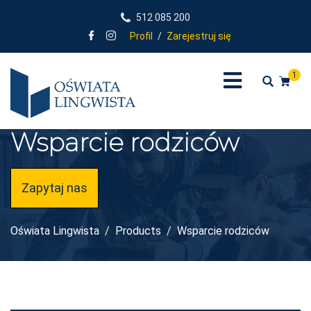
512 085 200
Profil
/
Zarejestruj się
1
Wsparcie rodziców
Zapytaj nas
Oświata Lingwista
Products
Wsparcie rodziców