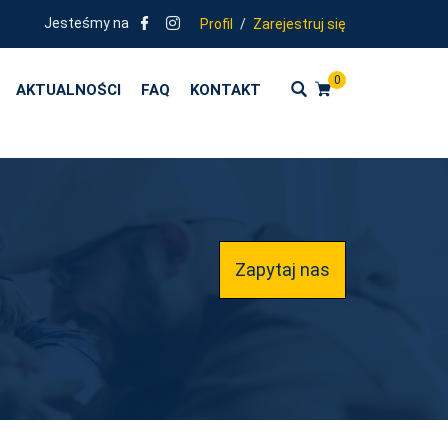
Jesteśmy na
Profil
/
Zarejestruj się
0
AKTUALNOŚCI
FAQ
KONTAKT
Zapytaj nas