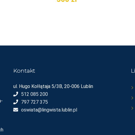
Kontakt
L
ul. Hugo Kołłątaja 5/3B, 20-006 Lublin
512 085 200
a-
797 727 375
oswiata@lingwista.lublin.pl
ch