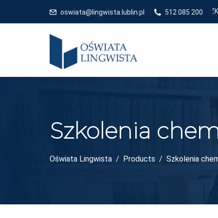
GODNE Z KIERUNKAMI POLITYKI OŚWIATOWEJ PAŃSTWA - ROK SZKOLN
oswiata@lingwista.lublin.pl
512 085 200
Szkolenia chem
Oświata Lingwista
Products
Szkolenia chem