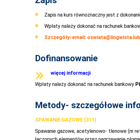
Zapis
Zapis na kurs równoznaczny jest z dokonan
Wpłaty należy dokonać na rachunek banko
Szczegóły: email:
oswiata@lingwista.lubl
Dofinansowanie
więcej informacji
Wpłaty należy dokonać na rachunek bankowy
P
Metody- szczegółowe inf
SPAWANIE GAZOWE (311)
Spawanie gazowe, acetylenowo- tlenowe (nr re
łączonych elementów przez nagrzewanie płomie