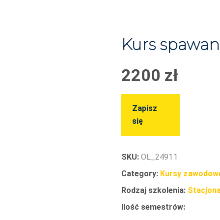
Kurs spawan
2200
zł
Zapisz
się
SKU:
OL_24911
Category:
Kursy zawodow
Rodzaj szkolenia:
Stacjona
Ilość semestrów: