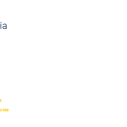
ia
e
rnie