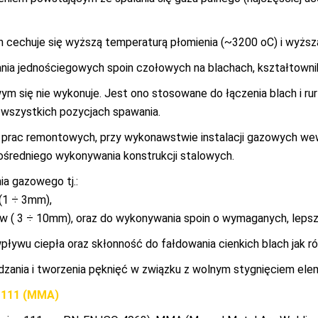
 cechuje się wyższą temperaturą płomienia (~3200 oC) i wyższ
a jednościegowych spoin czołowych na blachach, kształtownika
 się nie wykonuje. Jest ono stosowane do łączenia blach i rur 
e wszystkich pozycjach spawania.
prac remontowych, przy wykonawstwie instalacji gazowych wewn
pośredniego wykonywania konstrukcji stalowych.
a gazowego tj.:
(1 ÷ 3mm),
w ( 3 ÷ 10mm), oraz do wykonywania spoin o wymaganych, leps
ływu ciepła oraz skłonność do fałdowania cienkich blach jak r
rdzania i tworzenia pęknięć w związku z wolnym stygnięciem el
111 (MMA)