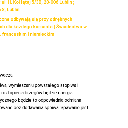
ul. H. Kołłątaj 5/3B, 20-006 Lublin ;
8, Lublin
czne odbywają się przy odrębnych
ch dla każdego kursanta | Świadectwo w
, francuskim i niemieckim
awacza.
oiwa, wymieszaniu powstałego stopiwa i
o roztopienia brzegów będzie energia
trycznego będzie to odpowiednia odmiana
zowane bez dodawania spoiwa. Spawanie jest