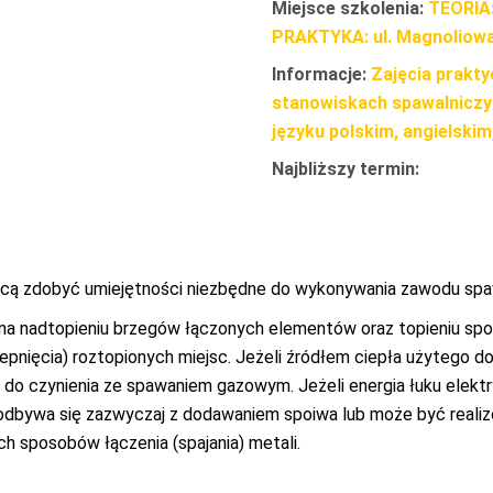
Miejsce szkolenia:
TEORIA: 
PRAKTYKA: ul. Magnoliowa 
Informacje:
Zajęcia prakty
stanowiskach spawalniczy
języku polskim, angielskim
Najbliższy termin:
chcą zdobyć umiejętności niezbędne do wykonywania zawodu sp
 na nadtopieniu brzegów łączonych elementów oraz topieniu sp
zepnięcia) roztopionych miejsc. Jeżeli źródłem ciepła użytego d
li do czynienia ze spawaniem gazowym. Jeżeli energia łuku elek
odbywa się zazwyczaj z dodawaniem spoiwa lub może być reali
h sposobów łączenia (spajania) metali.