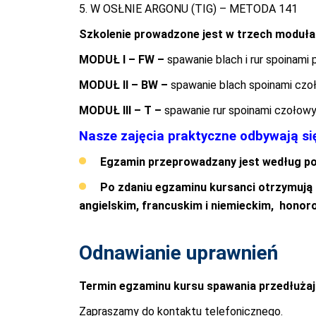
5. W OSŁNIE ARGONU (TIG) – METODA 141
Szkolenie prowadzone jest w trzech moduła
MODUŁ I – FW –
spawanie blach i rur spoinam
MODUŁ II – BW –
spawanie blach spoinami czo
MODUŁ III – T –
spawanie rur spoinami czołowy
Nasze zajęcia praktyczne odbywają s
Egzamin przeprowadzany jest według po
Po zdaniu egzaminu kursanci otrzymują
angielskim, francuskim i niemieckim, honoro
Odnawianie uprawnień
Termin egzaminu kursu spawania przedłużaj
Zapraszamy do kontaktu telefonicznego.