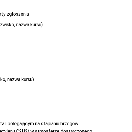
aty zgłoszenia
azwisko, nazwa kursu)
sko, nazwa kursu)
ali polegającym na stapianiu brzegów
acetylenu C2H2) w atmosferze dostarczonego