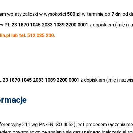
iem wpłaty zaliczki w wysokości
500 zł
w terminie do
7 dn
i od d
wy
PL 23 1870 1045 2083 1089 2200 0001
z dopiskiem (imię i n
in.pl
lub tel. 512 085 200.
L 23 1870 1045 2083 1089 2200 0001
z dopiskiem (imię i nazwi
ormacje
ferencyjny 311 wg PN-EN ISO 4063) jest procesem łączenia met
niem powstającym ze spalania się gazu palnego (najczęściej 