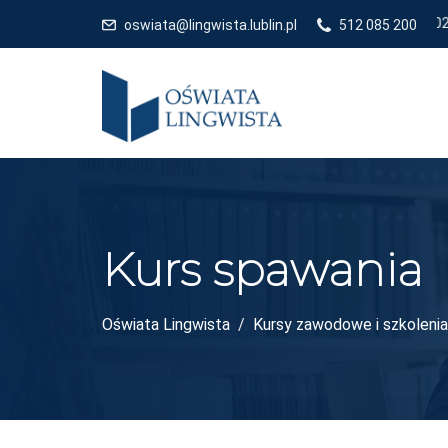
oswiata@lingwista.lublin.pl
512 085 200
Kurs spawania
Oświata Lingwista
Kursy zawodowe i szkolenia 