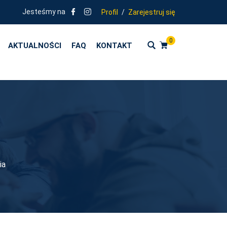
KOLENIA ZGODNE Z KIERUNKAMI POLITYKI OŚWIATOWEJ PAŃSTWA - R
Jesteśmy na
Profil
/
Zarejestruj się
0
AKTUALNOŚCI
FAQ
KONTAKT
ia