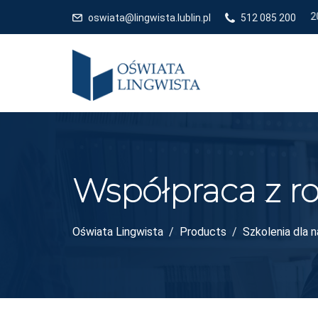
KIERUNKAMI POLITYKI OŚWIATOWEJ PAŃSTWA - ROK SZKOLNY 2026/
oswiata@lingwista.lublin.pl
512 085 200
Współpraca z r
Oświata Lingwista
Products
Szkolenia dla n