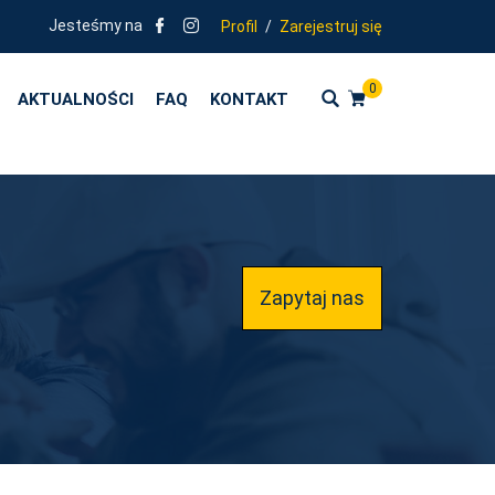
Jesteśmy na
Profil
/
Zarejestruj się
0
AKTUALNOŚCI
FAQ
KONTAKT
Zapytaj nas