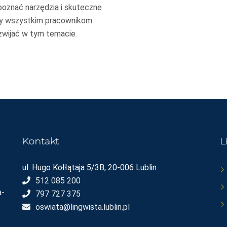
oznać narzędzia i skuteczne
my wszystkim pracownikom
zwijać w tym temacie.
Kontakt
L
ul. Hugo Kołłątaja 5/3B, 20-006 Lublin
512 085 200
a-
797 727 375
oswiata@lingwista.lublin.pl