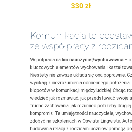
330
zł
Komunikacja to podstaw
ze współpracy z rodzica
Współpraca na linii
nauczyciel/wychowawca
– ro
kluczowych elementów wychowania i kształtowa
Niestety nie zawsze układa się ona poprawnie. C
wynikają z niezrozumienia odmiennego położenia,
kłopotów w komunikacji międzyludzkiej. Chc
ąc ro
wiedzieć jak rozmawiać, jak przedstawiać swoje 
trudne zachowania, jak rozumieć potrzeby drugiej 
kompromis. Te umiejętności nauczyciele, wych
zdobyć na szkoleniach w Oświata Lingw
ista. Aut
budowania relacji z rodzicami uczniów pomogą p