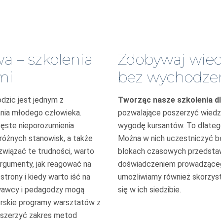
a – szkolenia
Zdobywaj wied
mi
bez wychodze
dzic jest jednym z
Tworząc nasze szkolenia dl
nia młodego człowieka.
pozwalające poszerzyć wiedzę 
zęste nieporozumieni
a
wygodę kursantów. To dlatego
 różnych stanowisk, a także
Można w nich uczestniczyć be
związać te trudności, warto
blokach czasowych przedstaw
argumenty, jak reagować na
doświadczeniem prowadząceg
strony i kiedy warto iść na
umożliwiamy również skorzyst
owawcy i pedagodzy mogą
się w ich siedzibie.
orskie programy warsztatów z
oszerzyć zakres metod