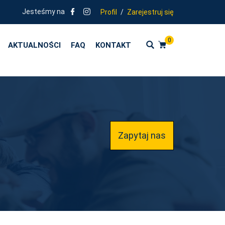
Jesteśmy na
Profil
/
Zarejestruj się
0
AKTUALNOŚCI
FAQ
KONTAKT
Zapytaj nas