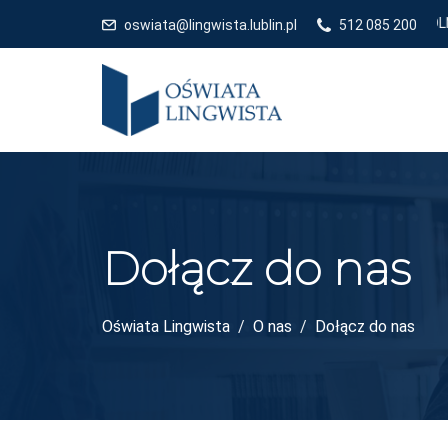
Z KIERUNKAMI POLITYKI OŚWIATOWEJ PAŃSTWA - ROK SZKOLNY 2026
oswiata@lingwista.lublin.pl
512 085 200
Dołącz do nas
Oświata Lingwista
O nas
Dołącz do nas