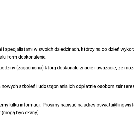
i specjalistami w swoich dziedzinach, którzy na co dzień wykor
elu form doskonalenia.
iedziny (zagadnienia) którą doskonale znacie i uważacie, że mo
 nowych szkoleń i udostępniania ich odpłatnie osobom zainte
y kilku informacji. Prosimy napisać na adres
oswiata@lingwista.
 (mogą być skany):