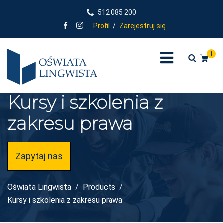
512 085 200
Profil
/
Zarejestruj się
1
Kursy i szkolenia z
zakresu prawa
Zapytaj nas
Oświata Lingwista
Products
Kursy i szkolenia z zakresu prawa