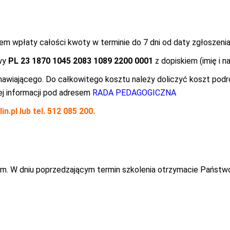
em wpłaty całości kwoty w terminie do 7 dni od daty zgłoszeni
owy
PL 23 1870 1045 2083 1089 2200 0001
z dopiskiem (imię i n
mawiającego. Do całkowitego kosztu należy doliczyć koszt podró
ej informacji pod adresem
RADA PEDAGOGICZNA
in.pl
lub tel. 512 085 200.
om. W dniu poprzedzającym termin szkolenia otrzymacie Państwo