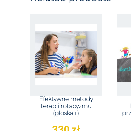
Efektywne metody
terapii rotacyzmu
(głoska r)
prz
330
zł