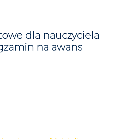
towe dla nauczyciela
gzamin na awans