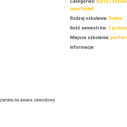
Categories:
Kursy i szkol
nauczycieli
Rodzaj szkolenia:
Online
Ilość semestrów:
3 godzin
Miejsce szkolenia:
platfo
Informacje:
egzaminu na awans zawodowy