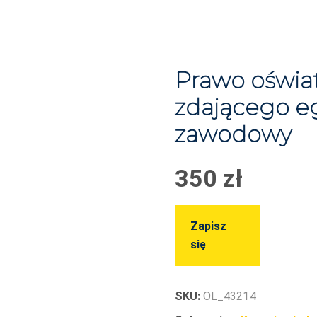
Prawo oświa
zdającego e
zawodowy
350
zł
Zapisz
się
SKU:
OL_43214