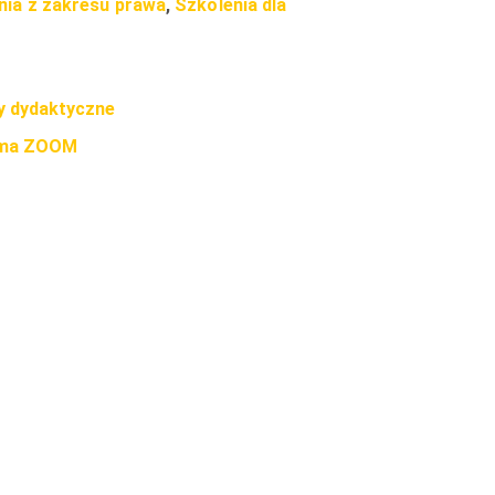
enia z zakresu prawa
,
Szkolenia dla
y dydaktyczne
rma ZOOM