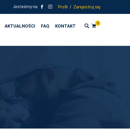
KOLENIA ZGODNE Z KIERUNKAMI POLITYKI OŚWIATOWEJ PAŃSTWA - R
Jesteśmy na
Profil
/
Zarejestruj się
0
AKTUALNOŚCI
FAQ
KONTAKT