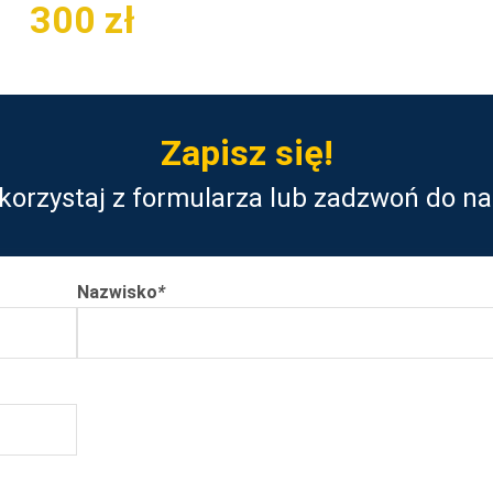
300
zł
Zapisz się!
korzystaj z formularza lub zadzwoń do na
Nazwisko
*