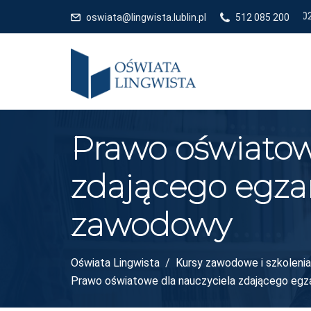
oswiata@lingwista.lublin.pl
512 085 200
Prawo oświatow
zdającego egz
zawodowy
Oświata Lingwista
Kursy zawodowe i szkolenia 
Prawo oświatowe dla nauczyciela zdającego eg