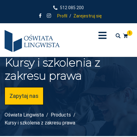
512 085 200
Profil
/
Zarejestruj się
1
Kursy i szkolenia z
zakresu prawa
Zapytaj nas
Oświata Lingwista
Products
Kursy i szkolenia z zakresu prawa