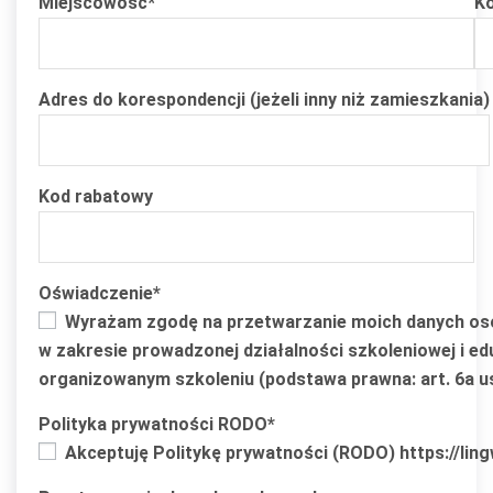
Miejscowość
*
K
Adres do korespondencji (jeżeli inny niż zamieszkania)
Kod rabatowy
Oświadczenie*
Wyrażam zgodę na przetwarzanie moich danych osobow
w zakresie prowadzonej działalności szkoleniowej i e
organizowanym szkoleniu (podstawa prawna: art. 6a ust
Polityka prywatności RODO*
Akceptuję Politykę prywatności (RODO) https://lingw