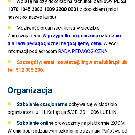
Wpłatę należy dokonać na rachunek bankowy
PL 23
1870 1045 2083 1089 2200 0001
z dopiskiem (imię i
nazwisko, nazwa kursu)
Możliwość organizacji kursu w siedzibie
Zamawiającego.
W przypadku organizacji szkolenia
dla rady pedagogicznej negocjujemy ceny.
Więcej
informacji pod adresem
RADA PEDAGOGICZNA
Szczegóły: email:
oswiata@lingwista.lublin.pl
lub
tel. 512 085 200.
Organizacja
Szkolenie stacjonarne
odbywa się w siedzibie
organizatora: ul. H. Kołłątaja 5/3B, 20 – 006 LUBLIN
Szkolenie online
prowadzimy na platformie ZOOM.
W dniu poprzedzającym szkolenie otrzymują Państwo od