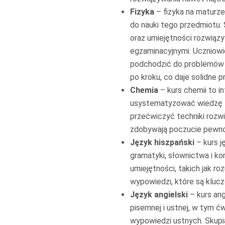
Fizyka
– fizyka na maturze
do nauki tego przedmiotu. 
oraz umiejętności rozwiąz
egzaminacyjnymi. Uczniowie
podchodzić do problemów p
po kroku, co daje solidne 
Chemia
– kurs chemii to i
usystematyzować wiedzę z c
przećwiczyć techniki rozw
zdobywają poczucie pewn
Język hiszpański
– kurs j
gramatyki, słownictwa i ko
umiejętności, takich jak r
wypowiedzi, które są kluc
Język angielski
– kurs an
pisemnej i ustnej, w tym ćw
wypowiedzi ustnych. Skupi