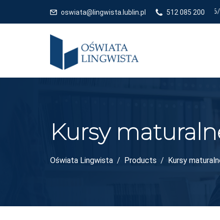
oswiata@lingwista.lublin.pl
512 085 200
Kursy maturaln
Oświata Lingwista
Products
Kursy maturaln