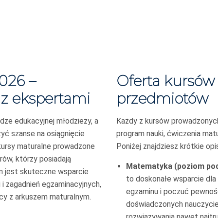
026 –
Oferta kursów
 z ekspertami
przedmiotów
dze edukacyjnej młodzieży, a
Każdy z kursów prowadzonych
ć szanse na osiągnięcie
program nauki, ćwiczenia mat
kursy maturalne prowadzone
Poniżej znajdziesz krótkie op
ów, którzy posiadają
Matematyka (poziom pod
m jest skuteczne wsparcie
to doskonałe wsparcie dla 
i zagadnień egzaminacyjnych,
egzaminu i poczuć pewność
acy z arkuszem maturalnym.
doświadczonych nauczyciel
rozwiązywania nawet najtru