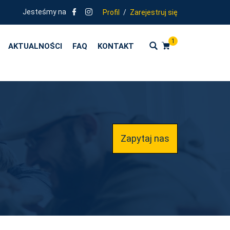
NIA ZGODNE Z KIERUNKAMI POLITYKI OŚWIATOWEJ PAŃSTWA - ROK S
Jesteśmy na
Profil
/
Zarejestruj się
1
AKTUALNOŚCI
FAQ
KONTAKT
Zapytaj nas