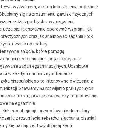
 bywa wyzwaniem, ale ten kurs zmienia podejście
Skupiamy się na zrozumieniu zjawisk fizycznych
ywania zadań zgodnych z wymaganiami
 uczą się, jak sprawnie operować wzorami, jak
raktycznych oraz jak analizować zadania krok
przygotowanie do matury.
ntensywne zajęcia, które pomogą
hemii nieorganicznej i organicznej oraz
iązywania zadań egzaminacyjnych. Uczniowie
ości w każdym chemicznym temacie.
ęzyka hiszpańskiego to intensywne ćwiczenia z
munikacji. Stawiamy na rozwijanie praktycznych
ozumienie tekstu, pisanie esejów czy formułowanie
zowe na egzaminie.
gielskiego obejmuje przygotowanie do matury
iczenia z rozumienia tekstów, słuchania, pisania i
amy się na najczęstszych pułapkach