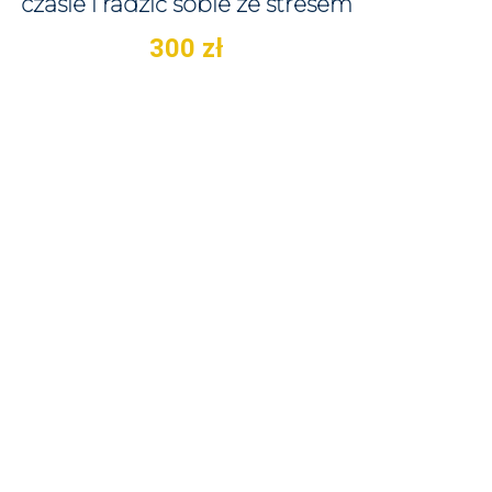
czasie i radzić sobie ze stresem
300
zł