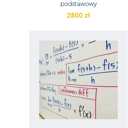
podstawowy
2800
zł