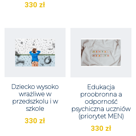
330
zł
Dziecko wysoko
Edukacja
wrażliwe w
proobronna a
przedszkolu i w
odporność
szkole
psychiczna uczniów
(priorytet MEN)
330
zł
330
zł