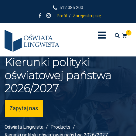
512 085 200
Profil
/
Zarejestruj się
1
Kierunki polityki
oświatowej państwa
2026/2027
Zapytaj nas
Oświata Lingwista
Products
Kierunki polityki oświatowej państwa 2026/2027