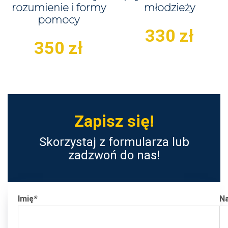
rozumienie i formy
młodzieży
pomocy
330
zł
350
zł
Zapisz się!
Skorzystaj z formularza lub
zadzwoń do nas!
Imię
*
N