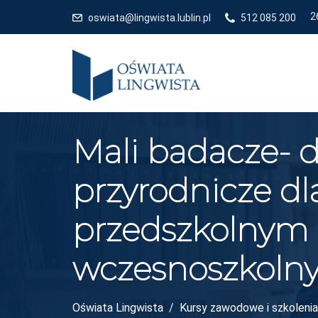
oswiata@lingwista.lublin.pl
512 085 200
Mali badacze- 
przyrodnicze dl
przedszkolnym 
wczesnoszkoln
Oświata Lingwista
Kursy zawodowe i szkolenia 