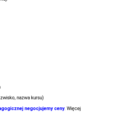
a
azwisko, nazwa kursu)
dagogicznej negocjujemy ceny
. Więcej