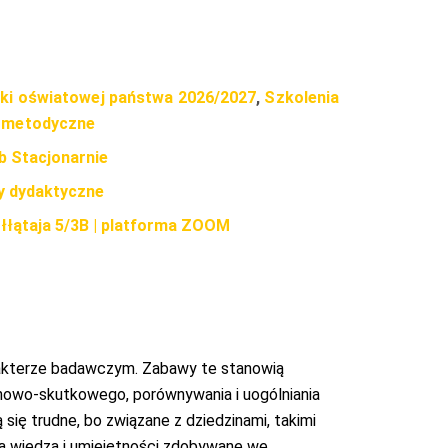
tyki oświatowej państwa 2026/2027
,
Szkolenia
 metodyczne
ub Stacjonarnie
y dydaktyczne
Kołłątaja 5/3B | platforma ZOOM
rakterze badawczym. Zabawy te stanowią
nowo-skutkowego, porównywania i uogólniania
ię trudne, bo związane z dziedzinami, takimi
ki a wiedza i umiejętności zdobywane we