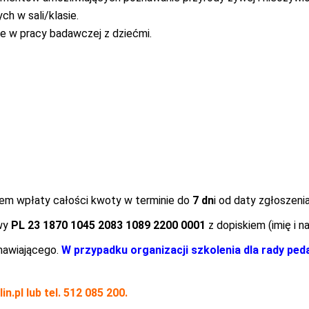
ch w sali/klasie.
ne w pracy badawczej z dziećmi.
iem wpłaty całości kwoty w terminie do
7 dn
i od daty zgłoszeni
owy
PL 23 1870 1045 2083 1089 2200 0001
z dopiskiem (imię i n
amawiającego.
W przypadku organizacji szkolenia dla rady pe
in.pl
lub tel. 512 085 200.