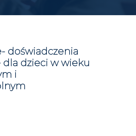
e- doświadczenia
 dla dzieci w wieku
ym i
olnym