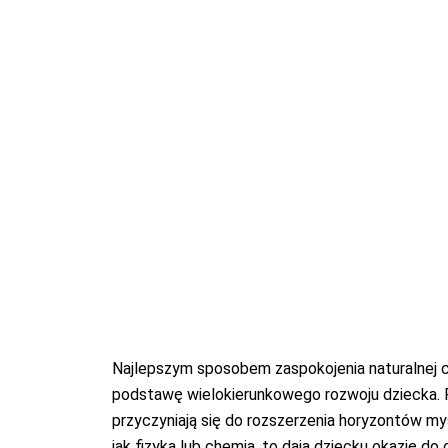
Najlepszym sposobem zaspokojenia naturalnej 
podstawę wielokierunkowego rozwoju dziecka. R
przyczyniają się do rozszerzenia horyzontów my
jak fizyka lub chemia, to dają dziecku okazję d