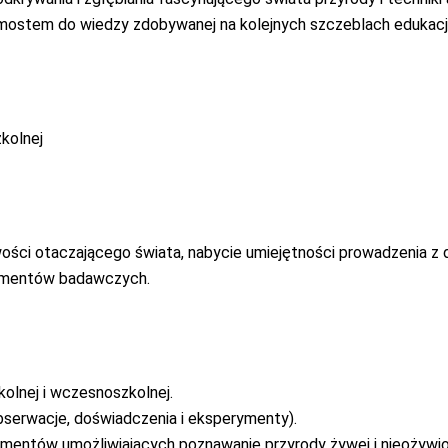
pomostem do wiedzy zdobywanej na kolejnych szczeblach edukacj
kolnej
ości otaczającego świata, nabycie
umiejętności prowadzenia z 
ymentów badawczych.
kolnej i wczesnoszkolnej.
bserwacje, doświadczenia
i eksperymenty).
rymentów umożliwiających poznawanie
przyrody żywej i nieożywio