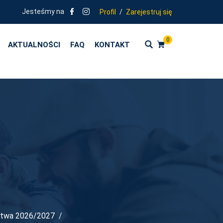
OLENIA ZGODNE Z KIERUNKAMI POLITYKI OŚWIATOWEJ PAŃSTWA - RO
Jesteśmy na
Profil
/
Zarejestruj się
0
AKTUALNOŚCI
FAQ
KONTAKT
ństwa 2026/2027