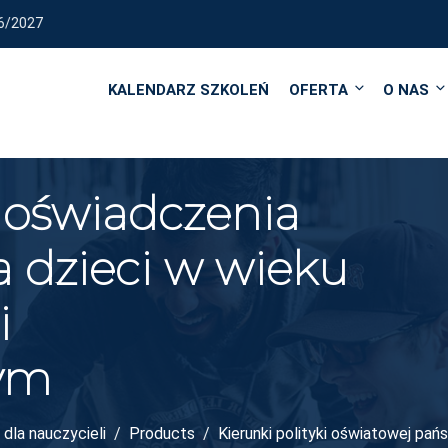
REALIZUJEMY KURSY I SZK
KALENDARZ SZKOLEŃ
OFERTA
O NAS
doświadczenia
a dzieci w wieku
i
ym
dla nauczycieli
Products
Kierunki polityki oświatowej pa