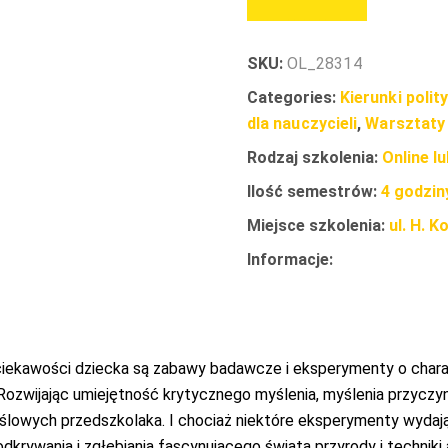
SKU:
OL_28314
Categories:
Kierunki poli
dla nauczycieli
,
Warsztaty
Rodzaj szkolenia:
Online l
Ilość semestrów:
4 godzin
Miejsce szkolenia:
ul. H. 
Informacje:
ciekawości dziecka są zabawy badawcze i eksperymenty o cha
ozwijając umiejętność krytycznego myślenia, myślenia przyczy
ślowych przedszkolaka. I chociaż niektóre eksperymenty wydają s
o odkrywania i zgłębiania fascynującego świata przyrody i techni