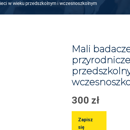
zieci w wieku przedszkolnym i wczesnoszkolnym
Mali badacz
przyrodnicze
przedszkoln
wczesnoszk
300
zł
Zapisz
się