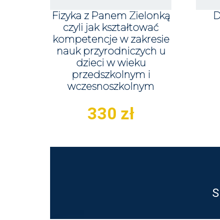
Fizyka z Panem Zielonką
D
czyli jak kształtować
kompetencje w zakresie
nauk przyrodniczych u
dzieci w wieku
przedszkolnym i
wczesnoszkolnym
330
zł
S