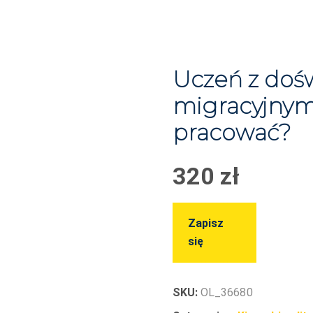
Uczeń z doś
migracyjnym 
pracować?
320
zł
Zapisz
się
SKU:
OL_36680