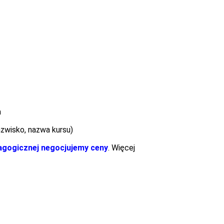
a
azwisko, nazwa kursu)
dagogicznej negocjujemy ceny
. Więcej