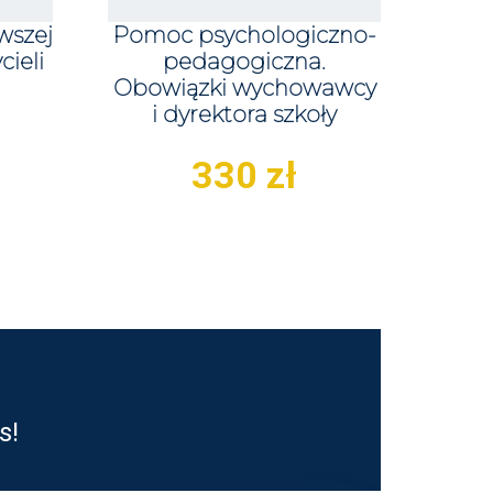
wszej
Pomoc psychologiczno-
ieli
pedagogiczna.
Obowiązki wychowawcy
i dyrektora szkoły
330
zł
s!