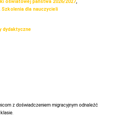
tyki oświatowej państwa 2026/2027
,
,
Szkolenia dla nauczycieli
y dydaktyczne
nnicom z doświadczeniem migracyjnym odnaleźć
klasie.