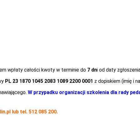
iem wpłaty całości kwoty w terminie do
7 dn
i od daty zgłoszeni
owy
PL 23 1870 1045 2083 1089 2200 0001
z dopiskiem (imię i n
amawiającego.
W przypadku organizacji szkolenia dla rady pe
in.pl
lub tel. 512 085 200.