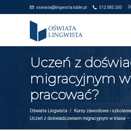
oswiata@lingwista.lublin.pl
512 085 200
Uczeń z doświ
migracyjnym w k
pracować?
Oświata Lingwista
Kursy zawodowe i szkolenia 
Uczeń z doświadczeniem migracyjnym w klasie –