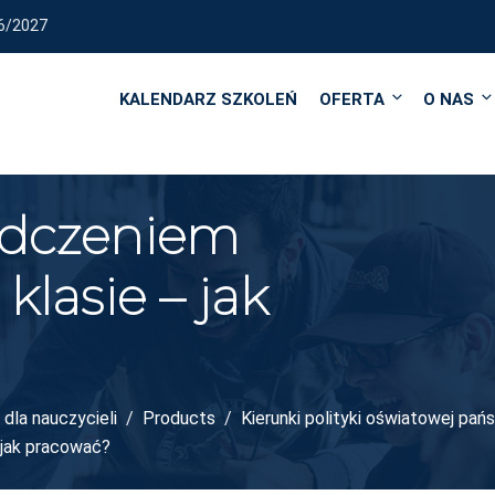
REALIZUJEMY KURSY I SZK
KALENDARZ SZKOLEŃ
OFERTA
O NAS
adczeniem
lasie – jak
dla nauczycieli
Products
Kierunki polityki oświatowej pa
 jak pracować?