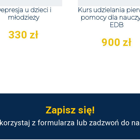
epresja u dzieci i
Kurs udzielania pier
młodzieży
pomocy dla nauczyc
EDB
330
zł
900
zł
Zapisz się!
korzystaj z formularza lub zadzwoń do na