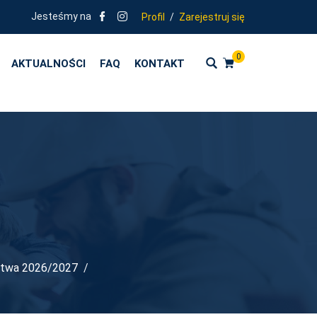
OLENIA ZGODNE Z KIERUNKAMI POLITYKI OŚWIATOWEJ PAŃSTWA - RO
Jesteśmy na
Profil
/
Zarejestruj się
0
AKTUALNOŚCI
FAQ
KONTAKT
ństwa 2026/2027