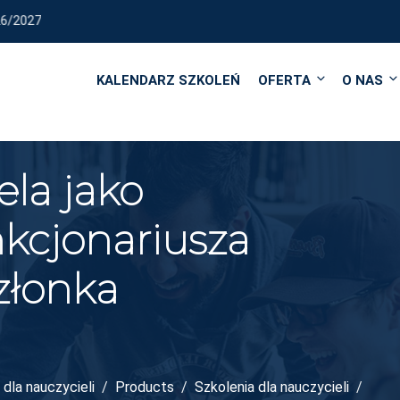
REALIZUJEMY KURSY I SZ
KALENDARZ SZKOLEŃ
OFERTA
O NAS
la jako
nkcjonariusza
złonka
dla nauczycieli
Products
Szkolenia dla nauczycieli