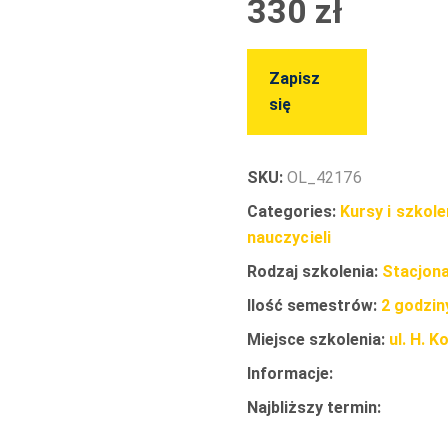
330
zł
Zapisz
się
SKU:
OL_42176
Categories:
Kursy i szkol
nauczycieli
Rodzaj szkolenia:
Stacjona
Ilość semestrów:
2 godzin
Miejsce szkolenia:
ul. H. 
Informacje:
Najbliższy termin: