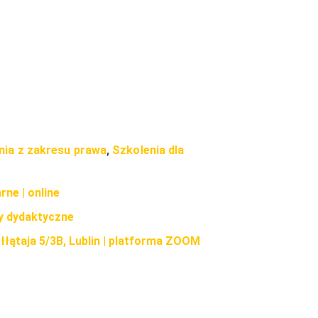
enia z zakresu prawa
,
Szkolenia dla
rne | online
y dydaktyczne
Kołłątaja 5/3B, Lublin | platforma ZOOM