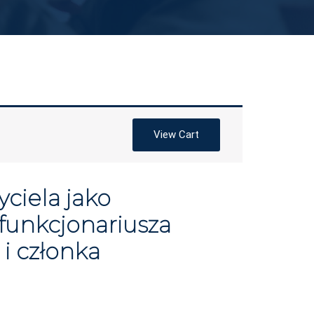
View Cart
ciela jako
funkcjonariusza
i członka