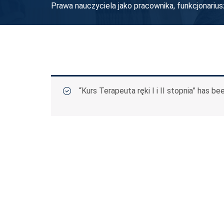
Prawa nauczyciela jako pracownika, funkcjonariu
“Kurs Terapeuta ręki I i II stopnia” has be