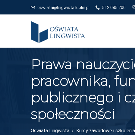
oswiata@lingwista.lublin.pl
512 085 200
Prawa nauczycie
pracownika, fu
publicznego i c
społeczności
Oświata Lingwista
Kursy zawodowe i szkolenia 