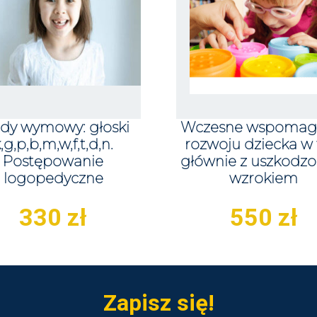
dy wymowy: głoski
Wczesne wspomag
,g,p,b,m,w,f,t,d,n.
rozwoju dziecka w
Postępowanie
głównie z uszkodz
logopedyczne
wzrokiem
330
zł
550
zł
Zapisz się!