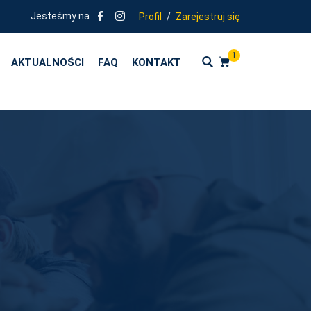
KOLENIA ZGODNE Z KIERUNKAMI POLITYKI OŚWIATOWEJ PAŃSTWA - R
Jesteśmy na
Profil
/
Zarejestruj się
1
AKTUALNOŚCI
FAQ
KONTAKT