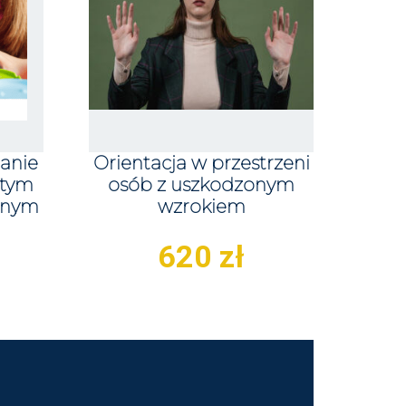
anie
Orientacja w przestrzeni
 tym
osób z uszkodzonym
onym
wzrokiem
620
zł