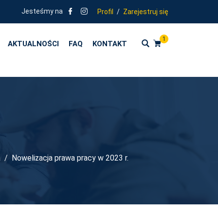
OLENIA ZGODNE Z KIERUNKAMI POLITYKI OŚWIATOWEJ PAŃSTWA - RO
Jesteśmy na
Profil
/
Zarejestruj się
1
AKTUALNOŚCI
FAQ
KONTAKT
a
Nowelizacja prawa pracy w 2023 r.