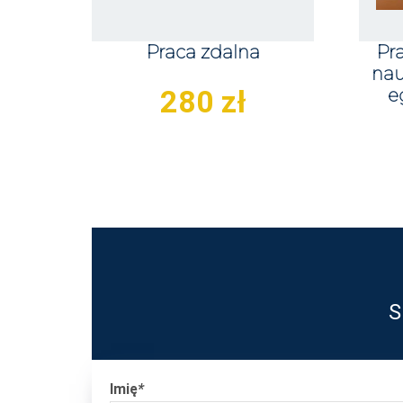
Praca zdalna
Pr
nau
280
zł
e
S
Imię
*