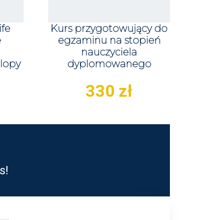
ife
Kurs przygotowujący do
e
egzaminu na stopień
nauczyciela
rlopy
dyplomowanego
330
zł
s!