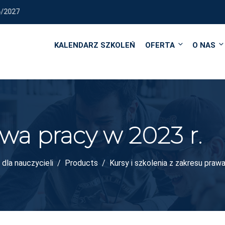
REALIZUJEMY KURSY I SZK
KALENDARZ SZKOLEŃ
OFERTA
O NAS
wa pracy w 2023 r.
dla nauczycieli
Products
Kursy i szkolenia z zakresu praw