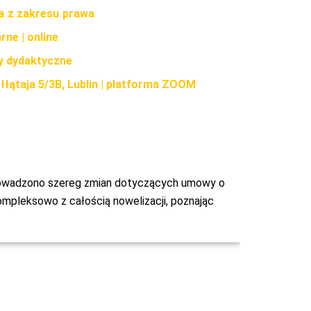
ia z zakresu prawa
rne | online
y dydaktyczne
Kołłątaja 5/3B, Lublin | platforma ZOOM
rowadzono szereg zmian dotyczących umowy o
kompleksowo z całością nowelizacji, poznając