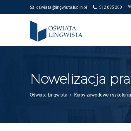
oswiata@lingwista.lublin.pl
512 085 200
Nowelizacja pra
Oświata Lingwista
Kursy zawodowe i szkolenia 