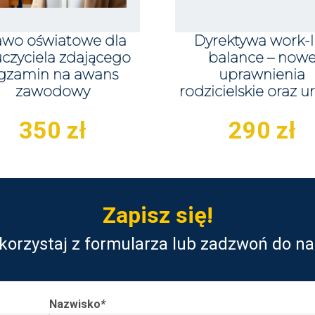
awo oświatowe dla
Dyrektywa work-l
czyciela zdającego
balance – now
gzamin na awans
uprawnienia
zawodowy
rodzicielskie oraz u
350
zł
290
zł
Zapisz się!
korzystaj z formularza lub zadzwoń do na
Nazwisko
*