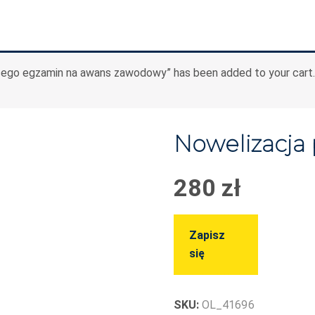
cego egzamin na awans zawodowy” has been added to your cart.
Nowelizacja 
280
zł
Zapisz
się
SKU:
OL_41696