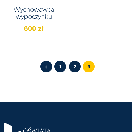
Wychowawca
wypoczynku
600
zł
1
2
3