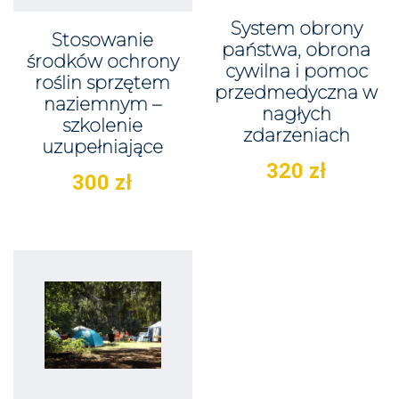
System obrony
Stosowanie
państwa, obrona
środków ochrony
cywilna i pomoc
roślin sprzętem
przedmedyczna w
naziemnym –
nagłych
szkolenie
zdarzeniach
uzupełniające
320
zł
300
zł