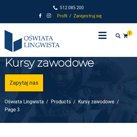
512 085 200
Profil
/
Zarejestruj się
1
Kursy zawodowe
Zapytaj nas
Oświata Lingwista
Products
Kursy zawodowe
Page 3