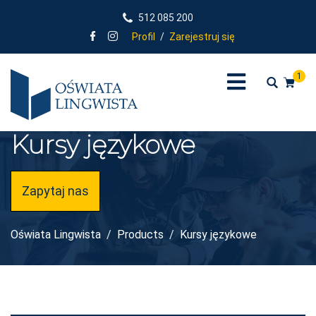
512 085 200
Profil
/
Zarejestruj się
1
Kursy językowe
Zapytaj nas
Oświata Lingwista
Products
Kursy językowe