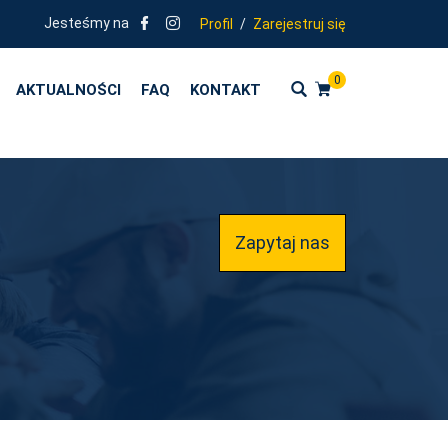
Jesteśmy na
Profil
/
Zarejestruj się
0
AKTUALNOŚCI
FAQ
KONTAKT
Zapytaj nas