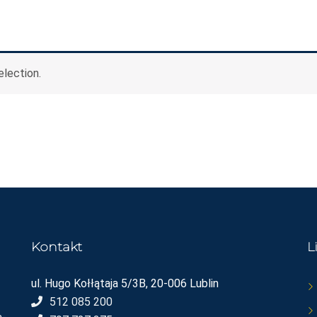
lection.
Kontakt
L
ul. Hugo Kołłątaja 5/3B, 20-006 Lublin
512 085 200