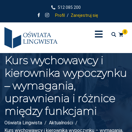
512 085 200
Profil
/
Zarejestruj się
0
Kurs wychowawcy i
kierownika wypoczynku
– wymagania,
uprawnienia i różnice
między funkcjami
Oświata Lingwista
Aktualności
Kurs wychowawcy i kierownika wypoczynku – wymagania,