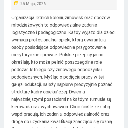
P
25 Maja, 2026
O
Organizacja letnich kolonii, zimowisk oraz obozów
S
młodzieżowych to odpowiedzialne zadanie
T
logistyczne i pedagogiczne. Każdy wyjazd dla dzieci
E
wymaga profesjonalnej opieki, którą gwarantują
D
osoby posiadające odpowiednie przygotowanie
O
merytoryczne i prawne. Polskie przepisy jasno
N
określają, kto może pełnić poszczególne role
podczas letniego czy zimowego odpoczynku
podopiecznych. Myśląc o podjęciu pracy w tej
gałęzi edukacji, należy najpierw precyzyjnie poznać
strukturę kadry opiekuńczej. Dwiema
najważniejszymi postaciami na każdym turnusie są
kierownik oraz wychowawca. Choć ściśle ze sobą
współpracują, ich zadania, odpowiedzialność oraz
droga do uzyskania kwalifikacji znacząco się różnią.